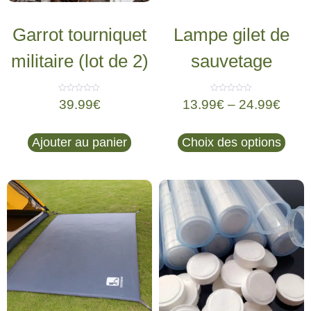
Garrot tourniquet
Lampe gilet de
militaire (lot de 2)
sauvetage
Note
Note
39.99
€
13.99
€
–
24.99
€
0
0
sur
sur
5
5
Ajouter au panier
Choix des options