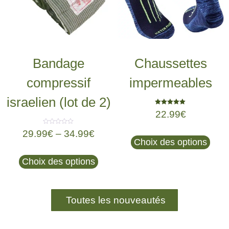
Bandage
Chaussettes
compressif
impermeables
israelien (lot de 2)
Note
22.99
€
5.00
sur 5
Note
29.99
€
–
34.99
€
0
Choix des options
sur
5
Choix des options
Toutes les nouveautés