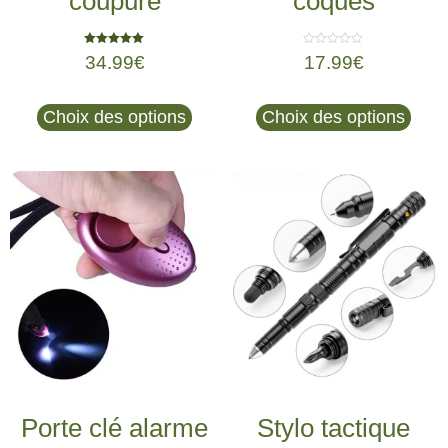
coupure
coqués
Note
Note
34.99
€
17.99
€
5.00
0
sur 5
sur
5
Choix des options
Choix des options
Porte clé alarme
Stylo tactique