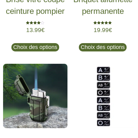
ceinture pompier
permanente
Note
Note
13.99
€
19.99
€
4.00
5.00
sur 5
sur 5
Choix des options
Choix des options