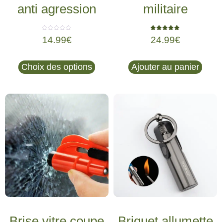
anti agression
militaire
Note
Note
14.99
€
24.99
€
0
5.00
sur
sur 5
5
Choix des options
Ajouter au panier
Brise vitre coupe
Briquet allumette