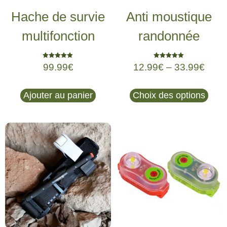
Hache de survie
Anti moustique
multifonction
randonnée
Note
Note
99.99
€
12.99
€
–
33.99
€
5.00
5.00
sur 5
sur 5
Ajouter au panier
Choix des options