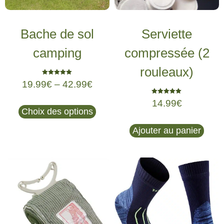
Bache de sol
Serviette
camping
compressée (2
rouleaux)
Note
19.99
€
–
42.99
€
5.00
sur 5
Note
14.99
€
5.00
Choix des options
sur 5
Ajouter au panier