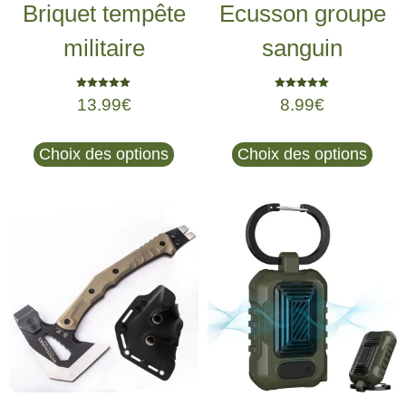
Briquet tempête
Ecusson groupe
militaire
sanguin
Note
Note
13.99
€
8.99
€
5.00
5.00
sur 5
sur 5
Choix des options
Choix des options