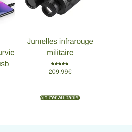
Jumelles infrarouge
urvie
militaire
usb
Note
209.99
€
5.00
sur 5
Ajouter au panier