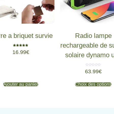
re a briquet survie
Radio lampe
rechargeable de s
Note
16.99
€
5.00
solaire dynamo 
sur 5
Note
63.99
€
0
sur
5
Ajouter au panier
Choix des options