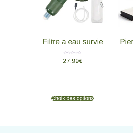
Filtre a eau survie
Pier
Note
27.99
€
0
sur
5
Choix des options