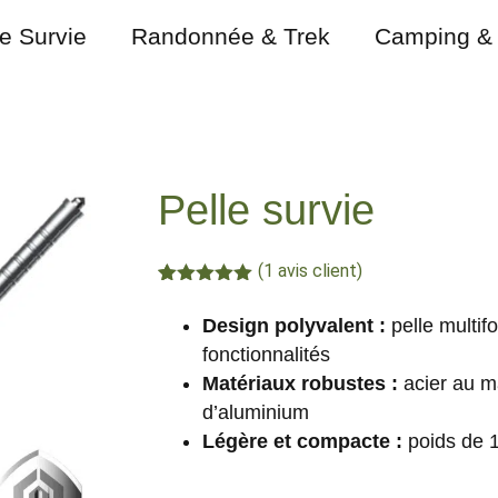
de Survie
Randonnée & Trek
Camping & 
Pelle survie
(
1
avis client)
Noté
1
5.00
sur 5
Design polyvalent :
pelle multi
basé sur
notation
fonctionnalités
client
Matériaux robustes :
acier au m
d’aluminium
Légère et compacte :
poids de 1