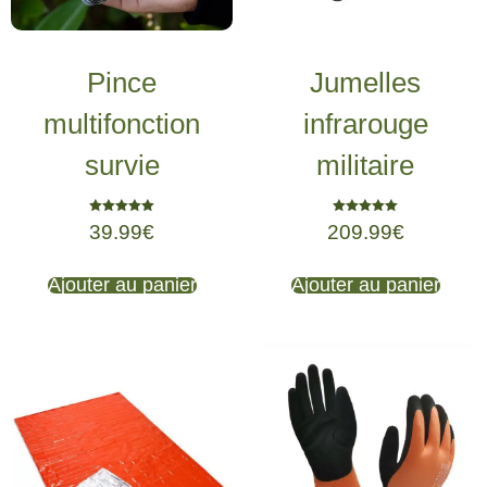
Pince
Jumelles
multifonction
infrarouge
survie
militaire
Note
Note
39.99
€
209.99
€
5.00
5.00
sur 5
sur 5
Ajouter au panier
Ajouter au panier