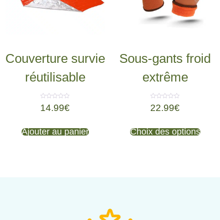
Couverture survie
Sous-gants froid
réutilisable
extrême
Note
Note
14.99
€
22.99
€
0
0
sur
sur
5
5
Ajouter au panier
Choix des options